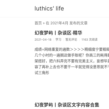
luthics' life
首页
» 在 2021年4月 发布的文章
幻夜梦屿丨杂谈区·精华
2021-04-18
学习
暂无评论
1163 次阅读
成绩=网络重复的遍数＞＞＞＞精细度宁要粗
几个小时的一遍搁这做手账呢？你高三的耗得
架搭好，把六科弄完不要有完美主义，妄想毕
容了再补上去也不要干一半就觉得没意思就不
试三角形
幻夜梦屿丨杂谈区文字内容合集