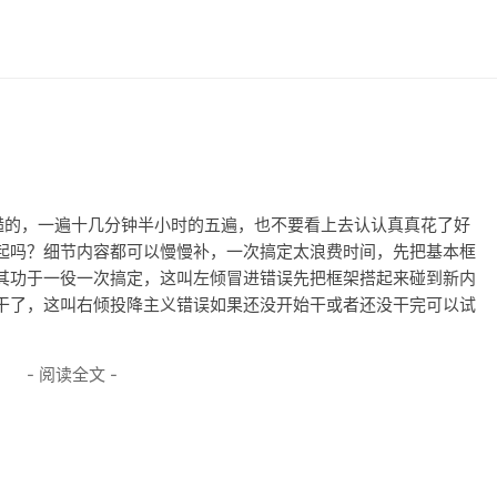
糙的，一遍十几分钟半小时的五遍，也不要看上去认认真真花了好
起吗？细节内容都可以慢慢补，一次搞定太浪费时间，先把基本框
其功于一役一次搞定，这叫左倾冒进错误先把框架搭起来碰到新内
干了，这叫右倾投降主义错误如果还没开始干或者还没干完可以试
- 阅读全文 -