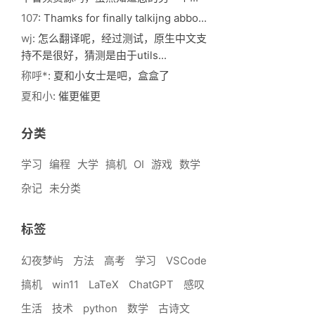
107
: Thamks for finally talkijng abbo...
wj
: 怎么翻译呢，经过测试，原生中文支
持不是很好，猜测是由于utils...
称呼*
: 夏和小女士是吧，盒盒了
夏和小
: 催更催更
分类
学习
编程
大学
搞机
OI
游戏
数学
杂记
未分类
标签
幻夜梦屿
方法
高考
学习
VSCode
搞机
win11
LaTeX
ChatGPT
感叹
生活
技术
python
数学
古诗文