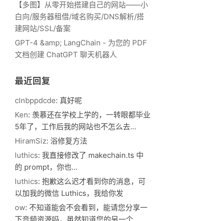
【多图】从零开始搭建自己的网站——小
白向/服务器租借/域名购买/DNS解析/搭
建网站/SSL/备案
GPT-4 &amp; LangChain - 为您的 PDF
文档创建 ChatGPT 聊天机器人
最近回复
clnbppdcde
: 真好呢
Ken
: 羡慕还在学校上学的，一转眼都毕业
5年了，工作后我的网站也不怎么去...
HiramSiz
: 浴修复方法
luthics
: 我直接修改了 makechain.ts 中
的 prompt，你也...
luthics
: 抱歉这么迟才看到你的消息，可
以加我的微信 Luthics，我给你发
ow
: 不知道能会不会看到，能请您分享一
下音频资源吗，虽然知道您的另一个...