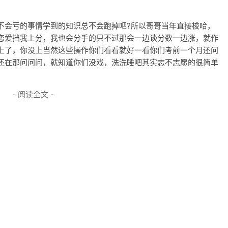
不会亏的事情学到的知识总不会跑掉吧?所以哥哥当年直接梭哈，
恋爱挡我上分，我也会分手的只不过那会一边谈分数一边涨，就作
上了，你没上当然这些操作你们看看就好一看你们考前一个月还问
还在那问问问，就知道你们没戏，洗洗睡吧其实志不志愿的很简单
- 阅读全文 -