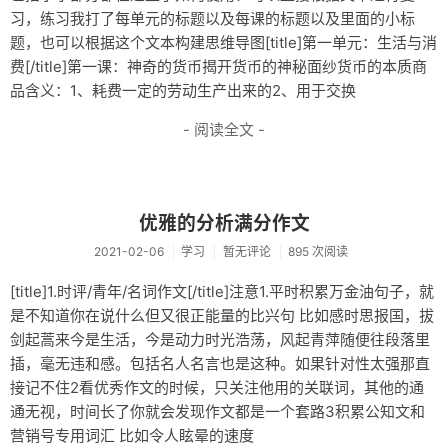
习，练习我打了每单元的标题以及每课的标题以及里面的小标
题，也可以根据这个文本构建思维导图[title]第一单元：生活与消
费[/title]第一课：神奇的货币揭开货币的神秘面纱货币的本质商
品含义：1、耗费一定的劳动生产出来的2、用于交换
- 阅读全文 -
优雅的分析满分作文
2021-02-06
学习
暂无评论
895 次阅读
[title]1.时评/青年/名词作文[/title]注意1.平时积累万金油句子，就
是不知道你在说什么但又很正能量的比兴句 比如感时思报国，拔
剑起蒿来今是生活，今是动力时光浩荡，风起青萍随便往段落里
插，毫无违和感。包括名人名言也是这种。如果针对性太强那直
接记不住2看优秀作文的时候，只关注他用的关联词，其他的通
通无视，时间长了你就会发现作文都是一个套路3积累公知文和
营销号专用词汇 比如令人眩晕的速度