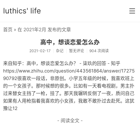
luthics' life
首页
» 在 2021年2月 发布的文章
首页
高中，想谈恋爱怎么办
分类
2021-02-17
杂记
暂无评论
904 次阅读
学习
来自知乎：高中，想谈恋爱怎么办？ - 柒玖的回答 - 知乎
https://www.zhihu.com/question/443561864/answer/17275
编程
90792很喜欢一段话，非原创。小学五年级的时候，我喜欢班上
大学
的一个女孩子。那时候想的很多。比如有一天看电视剧，男主扑
过来替女主挡了一枪，挂了。那天我辗转反侧了一夜，质问自己
搞机
如果有人用枪指着我喜欢的小女孩，我敢不敢扑过去赴死。这犹
豫让12
OI
- 阅读全文 -
游戏
数学