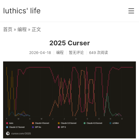
luthics' life
首页
»
编程
» 正文
首页
2025 Curser
分类
2026-04-18
编程
暂无评论
649 次阅读
学习
编程
大学
搞机
OI
游戏
数学