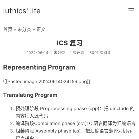
luthics' life
首页
»
未分类
» 正文
首页
ICS 复习
分类
2024-06-14
未分类
1 条评论
3097 次阅读
学习
Representing Program
编程
![[Pasted image 20240614024159.png]]
大学
Translating Program
搞机
预处理阶段 Preprocessing phase (cpp)：把 #include 的
OI
内容插入源代码
游戏
编译阶段Compilation phase (cc1): C 语言翻译为汇编语言
组装阶段 Assembly phase (as)：把汇编语言翻译为机器
数学
语言指令