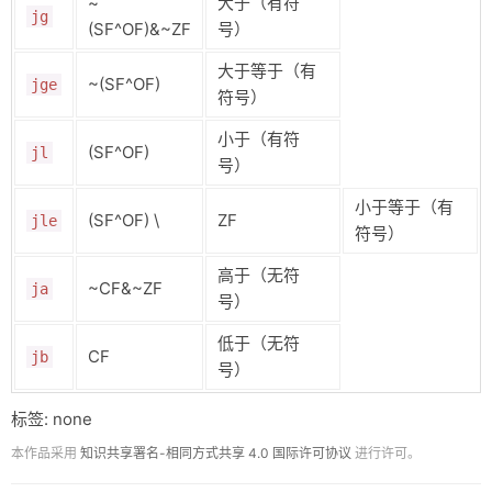
~
大于（有符
### `movq` 指令

jg
(SF^OF)&~ZF
号）
`movq src, dst`

#### 可用的操作

大于等于（有
不能用一条指令完成内存到内存的数据转移

~(SF^OF)
jge
![[Pasted image 20240614041026.png]]

符号）
### `leaq` 指令

`leaq src, dst`

小于（有符
(SF^OF)
jl
只计算地址，不访问地址

号）
`leaq` 指令将源操作数 `Src` 所表示的地址计算结果存储到目标寄存器 `Dst
- 可以用来计算形式如 `x + k * y` 的算术表达式，其中 `k` 是 `1, 2, 4,
小于等于（有
- 计算地址而不进行内存访问

(SF^OF) \
ZF
jle
符号）
### 一些算术指令

#### 双操作数

高于（无符
~CF&~ZF
ja
号）
| 指令格式              | 计算方式                 | 说明         
| ----------------- | -------------------- | ----------------
低于（无符
| `addq Src, Dest`  | `Dest = Dest + Src`  | 加法，将Src加到Des
CF
jb
| `subq Src, Dest`  | `Dest = Dest - Src`  | 减法，从Dest中减去S
号）
| `imulq Src, Dest` | `Dest = Dest * Src`  | 乘法，将Src乘以Dest
| `salq Src, Dest`  | `Dest = Dest << Src` | 左移，将Dest左移
标签: none
| `sarq Src, Dest`  | `Dest = Dest >> Src` | 算术右移，将D
| `shrq Src, Dest`  | `Dest = Dest >> Src` | 逻辑右移，将D
本作品采用
知识共享署名-相同方式共享 4.0 国际许可协议
进行许可。
| `xorq Src, Dest`  | `Dest = Dest ^ Src`  | 按位异或，将Sr
| `andq Src, Dest`  | `Dest = Dest & Src`  | 按位与，将Src和