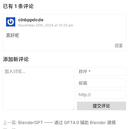
| `orq Src, Dest`   | `Dest = Dest \| Src` | 按位或，将Src和
已有
1
条评论
*左移右移是 s(shift)+a/h(算术/逻辑)+l/r(左移右移)*

#### 单操作数

clnbppdcde
November 20th, 2024 at 10:25 am
| 指令格式           | 计算方式          | 说明                  
|------------------|-----------------|-----------------------
真好呢
| `incq Dest`      | `Dest = Dest + 1` | 增量，将Dest加1       
| `decq Dest`      | `Dest = Dest - 1` | 减量，将Dest减1       
回复
| `negq Dest`      | `Dest = -Dest`    | 取负，将Dest取反       
| `notq Dest`      | `Dest = ~Dest`    | 取反，将Dest按位取反    
添加新评论
### C 编译指令

`gcc –Og p1.c p2.c -o p`

`-Og` 是调试友好编译优化

`-o` 指定输出

### 特殊寄存器

**`%rsp`（Stack Pointer）**：堆栈指针，指向当前堆栈的顶部。

**`%rip`（Instruction Pointer）**：指令指针，指向下一条将要执
### 处理器状态

状态码：

提交评论
- **CF（Carry Flag）**：进位标志，用于无符号算术运算中的进位

- **ZF（Zero Flag）**：零标志，当操作结果为零时设置

- **SF（Sign Flag）**：符号标志，当操作结果为负时设置

上一篇:
BlenderGPT —— 通过 GPT4.0 辅助 Blender 建模
- **OF（Overflow Flag）**：溢出标志，用于有符号算术运算中的溢出
