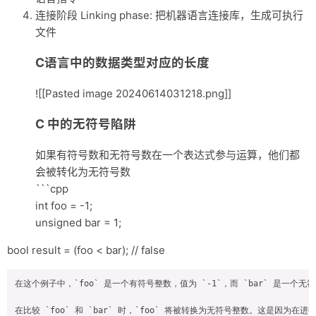
连接阶段 Linking phase: 把机器语言连接库，生成可执行
杂记
文件
未分类
C语言中的数据类型对应的长度
关于
![[Pasted image 20240614031218.png]]
轻语
C 中的无符号陷阱
如果有符号数和无符号数在一个表达式参与运算，他们都
会被转化为无符号数
```cpp
int foo = -1;
unsigned bar = 1;
bool result = (foo < bar); // false
在这个例子中，`foo` 是一个有符号整数，值为 `-1`，而 `bar` 是一个无符
在比较 `foo` 和 `bar` 时，`foo` 将被转换为无符号整数。这是因为