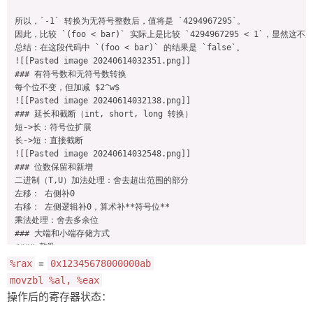
所以，`-1` 转换为无符号整数后，值将是 `4294967295`。

因此，比较 `(foo < bar)` 实际上是比较 `4294967295 < 1`，显然这不成
总结：在这段代码中 `(foo < bar)` 的结果是 `false`。

![[Pasted image 20240614032351.png]]

### 有符号数和无符号数转换

每个位不变，但加减 $2^w$

![[Pasted image 20240614032138.png]]

### 延长和截断（int, short, long 转换）

短->长：符号位扩展

长->短：直接截断

![[Pasted image 20240614032548.png]]

### 位数保留和新增

二进制（T,U）加法处理：舍去超出范围的部分

左移： 右侧补0

右移： 左侧逻辑补0，算术补**符号位**

乘法处理：舍去多余位

### 大端和小端存储方式

#### 整数

IA32,x86-64 小端

=
%rax
0x12345678000000ab
Sun 大端

movzbl %al, %eax
![[Pasted image 20240614034556.png]]

操作后的寄存器状态：
#### 字符没有序问题，0作为终止符

![[Pasted image 20240614034827.png]]
