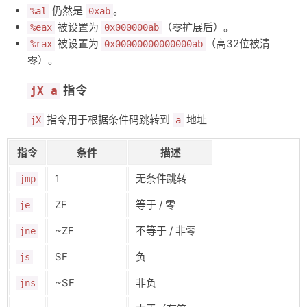
仍然是
。
%al
0xab
# Machine Programming

被设置为
（零扩展后）。
%eax
0x000000ab
### 操作数类型

被设置为
（高32位被清
%rax
0x00000000000000ab
#### 立即数

零）。
`$0x400, $-533` 

类似 C 语言常数，但前缀 $

指令
jX a
#### 寄存器

`%rax`, `%r13`

- x86-64 有 16个寄存器

指令用于根据条件码跳转到
地址
jX
a
- `%rsp` 有特殊用途，保留

- 一些寄存器在特定指令有特殊用途，通常作为通用寄存器

指令
条件
描述
#### 内存

`(%rax)` `8(%rax)`

1
无条件跳转
jmp
获取存储在寄存器中的内存地址对应内存的值

##### 内存地址操作格式

ZF
等于 / 零
je
最通用的内存寻址形式是 `D(Rb, Ri, S)`，其中每个部分的含义如下：

- **D**: 常量“偏移量”（Displacement），可以是 1, 2, 或 4 字节的常
~ZF
不等于 / 非零
jne
- **Rb**: 基址寄存器（Base Register），可以是任意的 16 个整数寄存
- **Ri**: 索引寄存器（Index Register），可以是任意整数寄存器，但不
SF
负
js
- **S**: 缩放因子（Scale），可以是 1, 2, 4 或 8。

###### 缩放因子为什么是这些数字？

~SF
非负
jns
缩放因子（Scale）只能是 1, 2, 4 或 8，这是因为这些值通常用于数组索引
![[Pasted image 20240614041408.png]]
