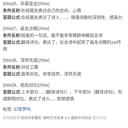
[title]6、卒章显志[/title]
条件反射:
在结尾处表达自己的志向、心情
答题公式:
在结尾处表达了诗人……，增强诗歌的深刻性、感染力
[title]7、画龙点睛[/title]
条件反射:
结尾的一句话，能不能非常精辟地概括全诗
答题公式:
翻译诗句，表达了，在全诗中起到了画龙点睛的zai作
用
[title]8、浑然天成[/title]
条件反射:
对仗工整
答题公式:
皆用对仗，非常自然，浑然天成
[title]9、前后对比[/title]
答题公式:
上半部分……(翻译诗句)），下半部分〈翻译诗句)，形
成鲜明对比，表达了诗人……思想感情
标签:
幻夜梦屿
本作品采用
知识共享署名-相同方式共享 4.0 国际许可协议
进行许可。