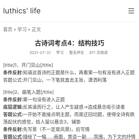
luthics' life
首页
»
学习
» 正文
首页
古诗词考点4：结构技巧
分类
2021-07-31
学习
暂无评论
971 次阅读
学习
[title]1、开门见山[/title]
条件反射:
知道这首诗的正题是什么，再看第一句有没有进入正题
编程
答题公式:开门见山，一下笔就直击主旨，潇洒利落
大学
[title]2、曲笔入题[/title]
搞机
条件反射:
第一句没有进入正题
底层逻辑:
反其道而行之，让人产生疑惑→造成悬念吸引读者
OI
答题公式:
一开始不直接点明主题，而是迂回切题，使得全诗有跌
荡起伏的感觉，给人留以悬念3、铺垫
游戏
条件反射:
先写景（不一定是风景)，后写情
数学
答题公式:
描绘了一幅……画面，营造一副……氛围，为下文的抒情