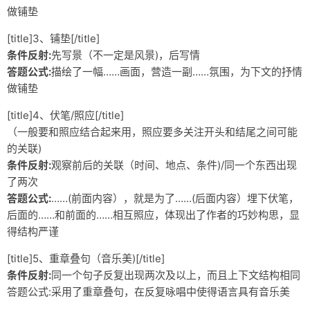
做铺垫
杂记
[title]3、铺垫[/title]
未分类
条件反射:
先写景（不一定是风景)，后写情
答题公式:
描绘了一幅……画面，营造一副……氛围，为下文的抒情
关于
做铺垫
轻语
[title]4、伏笔/照应[/title]
（一般要和照应结合起来用，照应要多关注开头和结尾之间可能
的关联)
条件反射:
观察前后的关联（时间、地点、条件)/同一个东西出现
了两次
答题公式:
……(前面内容），就是为了……(后面内容）埋下伏笔，
后面的……和前面的……相互照应，体现出了作者的巧妙构思，显
得结构严谨
[title]5、重章叠句（音乐美)[/title]
条件反射:
同一个句子反复出现两次及以上，而且上下文结构相同
答题公式:采用了重章叠句，在反复咏唱中使得语言具有音乐美