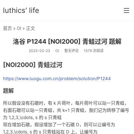
luthics' life
首页
»
OI
» 正文
首页
洛谷 P1244 [NOI2000] 青蛙过河 题解
分类
2023-02-23
OI
暂无评论
1579 次阅读
学习
[NOI2000] 青蛙过河
编程
https://www.luogu.com.cn/problem/solution/P1244
大学
题解
搞机
所以假设没有石礅时，有
k
片荷叶，每片荷叶可以站一只青蛙，
OI
右面石礅可以站一只青蛙，共
k+1
只青蛙，我们记为转移了编号
为
1,2,3,\cdots, s
的
s
只青蛙
游戏
现在增加石礅，假设增加了一个石礅
D
，则可以让编号为
数学
1,2,3,\cdots, s
的
s
只青蛙站在
D
上，让编号为