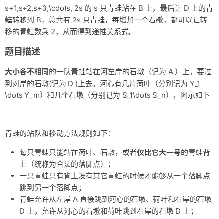
s+1,s+2,s+3,\cdots, 2s
的
s
只青蛙站在
B
上，最后让
D
上的青
杂记
蛙转移到
B
，总共有
2s
只青蛙，每增加一个石礅，都可以让转
移的青蛙数乘
2
，从而得到递推关系式。
未分类
题目描述
关于
大小各不相同
的一队青蛙站在河左岸的石墩（记为 A ）上，要过
轻语
到对岸的石墩(记为 D )上去。河心有几片菏叶（分别记为
Y_1
\dots Y_m
）和几个石墩（分别记为
S_1\dots S_n
）。图示如下
青蛙的站队和移动方法规则如下：
每只青蛙只能站在荷叶、石墩，或者
仅比它大一号
的青蛙背
上（统称为合法的落脚点）；
一只青蛙只有背上没有其它青蛙的时候才能够从一个落脚点
跳到另一个落脚点；
青蛙允许从左岸 A 直接跳到河心的石墩、荷叶和右岸的石墩
D 上，允许从河心的石墩和荷叶跳到右岸的石墩 D 上；