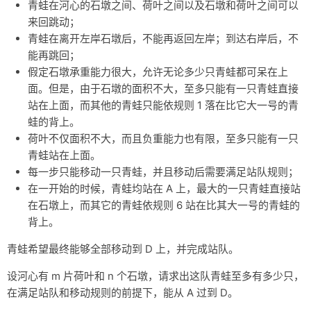
青蛙在河心的石墩之间、荷叶之间以及石墩和荷叶之间可以
来回跳动；
青蛙在离开左岸石墩后，不能再返回左岸；到达右岸后，不
能再跳回；
假定石墩承重能力很大，允许无论多少只青蛙都可呆在上
面。但是，由于石墩的面积不大，至多只能有一只青蛙直接
站在上面，而其他的青蛙只能依规则 1 落在比它大一号的青
蛙的背上。
荷叶不仅面积不大，而且负重能力也有限，至多只能有一只
青蛙站在上面。
每一步只能移动一只青蛙，并且移动后需要满足站队规则；
在一开始的时候，青蛙均站在 A 上，最大的一只青蛙直接站
在石墩上，而其它的青蛙依规则 6 站在比其大一号的青蛙的
背上。
青蛙希望最终能够全部移动到 D 上，并完成站队。
设河心有
m
片荷叶和
n
个石墩，请求出这队青蛙至多有多少只，
在满足站队和移动规则的前提下，能从 A 过到 D。