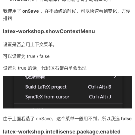
        },

        {

我使用了
onSave
，在不熟练的时候，可以快速看到变化，方便
            "name": "BibTeX",

排错
            "tools": [

                "bibtex"

latex-workshop.showContextMenu
            ]

        },

        {

设置是否启用上下文菜单。
            "name": "LaTeXmk",

            "tools": [

可以设置为 true / false
                "latexmk"

            ]

设置为 true 的话，代码区右键菜单会出现
        },

        {

            "name": "xelatex -> bibtex -> xelatex*2",

            "tools": [

                "xelatex",

                "bibtex",

                "xelatex",

                "xelatex"

            ]

由于上面我选了 onSave，这个菜单一般用不到，所以我选
false
        },

        {

latex-workshop.intellisense.package.enabled
            "name": "pdflatex -> bibtex -> pdflatex*2",
