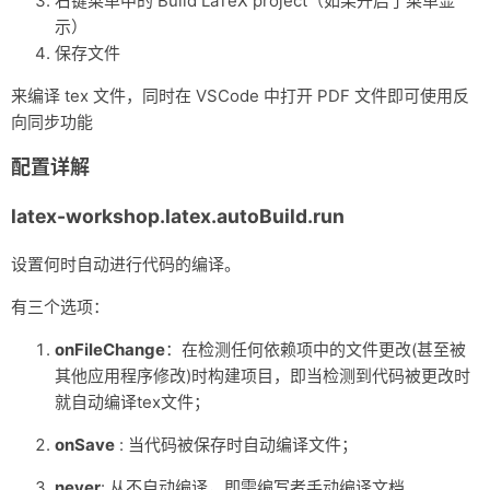
右键菜单中的 Build LaTeX project（如果开启了菜单显
                "%DOCFILE%"

示）
            ]

保存文件
        },

        {

来编译 tex 文件，同时在 VSCode 中打开 PDF 文件即可使用反
            "name": "bibtex",

向同步功能
            "command": "bibtex",

            "args": [

配置详解
                "%DOCFILE%"

            ]

        }

latex-workshop.latex.autoBuild.run
    ],

    "latex-workshop.latex.recipes": [

设置何时自动进行代码的编译。
        {

            "name": "XeLaTeX",

有三个选项：
            "tools": [

                "xelatex"

onFileChange
：在检测任何依赖项中的文件更改(甚至被
            ]

        },

其他应用程序修改)时构建项目，即当检测到代码被更改时
        {

就自动编译tex文件；
            "name": "PDFLaTeX",

            "tools": [

onSave
: 当代码被保存时自动编译文件；
                "pdflatex"

            ]

never
: 从不自动编译，即需编写者手动编译文档