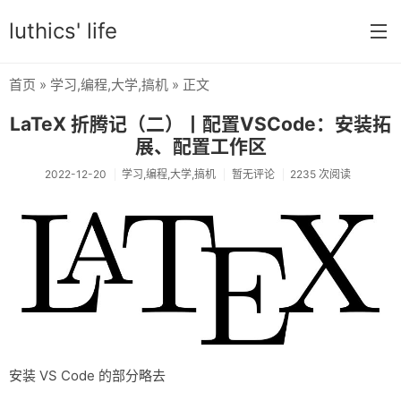
luthics' life
首页
»
学习
,
编程
,
大学
,
搞机
» 正文
首页
LaTeX 折腾记（二）丨配置VSCode：安装拓
分类
展、配置工作区
学习
2022-12-20
学习
,
编程
,
大学
,
搞机
暂无评论
2235 次阅读
编程
大学
搞机
OI
游戏
安装 VS Code 的部分略去
数学