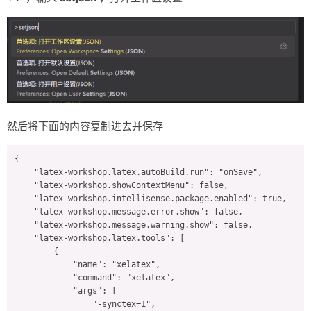
然后将下面的内容复制进去并保存
{

    "latex-workshop.latex.autoBuild.run": "onSave",

    "latex-workshop.showContextMenu": false,

    "latex-workshop.intellisense.package.enabled": true,

    "latex-workshop.message.error.show": false,

    "latex-workshop.message.warning.show": false,

    "latex-workshop.latex.tools": [

        {

            "name": "xelatex",

            "command": "xelatex",

            "args": [

                "-synctex=1",
