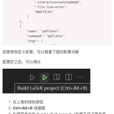
                "-interaction=nonstopmode",

                "-file-line-error",

                "%DOCFILE%"

            ]

        },

        {

            "name": "pdflatex",

            "command": "pdflatex",

            "args": [

                "-synctex=1",

                "-interaction=nonstopmode",

如果想自定义配置，可以看最下面的配置详解
                "-file-line-error",

                "%DOCFILE%"

配置好之后，可以通过
            ]

        },

        {

            "name": "latexmk",

            "command": "latexmk",

            "args": [

                "-synctex=1",

                "-interaction=nonstopmode",

右上角的绿色按钮
                "-file-line-error",

Ctrl+Alt+B
快捷键
                "-pdf",

                "-outdir=%OUTDIR%",
