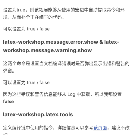
            "tools": [

设置为true，则该拓展能够从使用的宏包中自动提取命令和环
                "pdflatex",

                "bibtex",

境，从而补全正在编写的代码。
                "pdflatex",

                "pdflatex"

可以设置为 true / false
            ]

        },

latex-workshop.message.error.show & latex-
    ],

workshop.message.warning.show
    "latex-workshop.latex.clean.fileTypes": [

        "*.aux",

        "*.bbl",

这两个命令是设置当文档编译错误时是否弹出显示出错和警告的
        "*.blg",

弹窗。
        "*.idx",

        "*.ind",

可以设置为 true / false
        "*.lof",

        "*.lot",

因为这些错误和警告信息能够从 Log 中获取，所以我都设置
        "*.out",

false
        "*.toc",

        "*.acn",

        "*.acr",

latex-workshop.latex.tools
        "*.alg",

        "*.glg",

定义编译链中使用的指令，详细信息可以参考
该页面
，建议不改
        "*.glo",

动